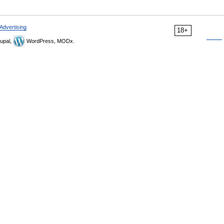
Advertising
18+
upal,
WordPress, MODx.