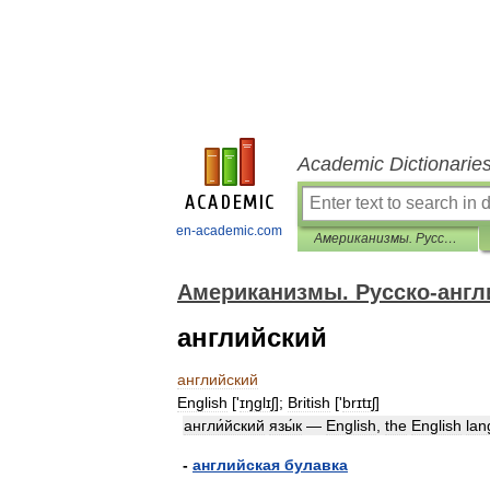
Academic Dictionarie
en-academic.com
Американизмы. Русско-английский словарь.
Американизмы. Русско-англ
английский
английский
English
['
ɪŋglɪʃ
];
British
['
brɪtɪʃ
]
англи́йский
язы́к
—
English
,
the
English
la
-
английская
булавка