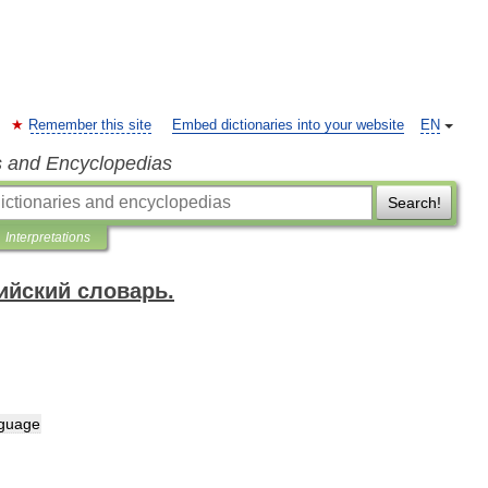
Remember this site
Embed dictionaries into your website
EN
s and Encyclopedias
Search!
Interpretations
ийский словарь.
nguage