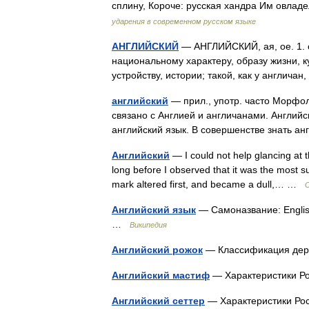
сплину, Короче: русская хандра Им овла
ударения в современном русском языке
АНГЛИЙСКИЙ
— АНГЛИЙСКИЙ, ая, ое. 1. с
национальному характеру, образу жизни, ку
устройству, истории; такой, как у англича
английский
— прил., употр. часто Морфоло
связано с Англией и англичанами. Английск
английский язык. В совершенстве знать а
Английский
— I could not help glancing at t
long before I observed that it was the most s
mark altered first, and became a dull,… …
Английский язык
— Самоназвание: English
…
Википедия
Английский рожок
— Классификация дер
Английский мастиф
— Характеристики Р
Английский сеттер
— Характеристики Ро