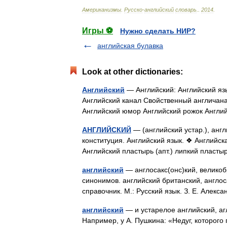
Американизмы
.
Русско
-
английский
словарь
.
.
2014
.
Игры ⚽
Нужно сделать НИР?
английская булавка
Look at other dictionaries:
Английский
— Английский: Английский яз
Английский канал Свойственный англичана
Английский юмор Английский рожок Англи
АНГЛИЙСКИЙ
— (английский устар.), англ
конституция. Английский язык. ❖ Английская
Английский пластырь (апт.) липкий плас
английский
— англосакс(онс)кий, великоб
синонимов. английский британский, англо
справочник. М.: Русский язык. З. Е. Алек
английский
— и устарелое английский, аг
Например, у А. Пушкина: «Недуг, которого