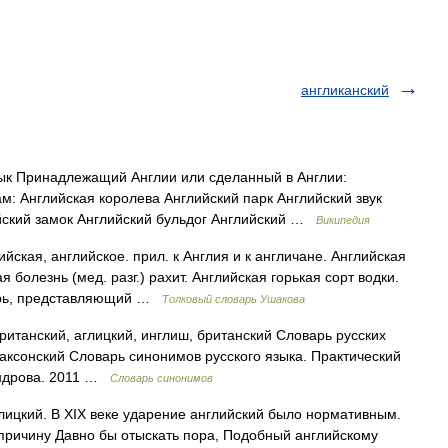
англиканский
ык Принадлежащий Англии или сделанный в Англии:
м: Английская королева Английский парк Английский звук
йский замок Английский бульдог Английский …
Википедия
ийская, английское. прил. к Англия и к англичане. Английская
 болезнь (мед. разг.) рахит. Английская горькая сорт водки.
тырь, представляющий …
Толковый словарь Ушакова
ританский, аглицкий, инглиш, британский Словарь русских
саксонский Словарь синонимов русского языка. Практический
сандрова. 2011 …
Словарь синонимов
лицкий. В XIX веке ударение английский было нормативным.
 причину Давно бы отыскать пора, Подобный английскому