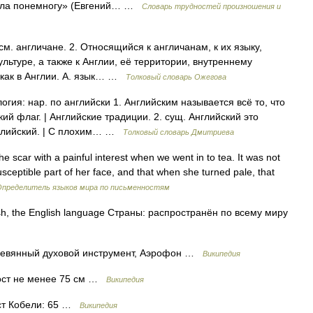
дела понемногу» (Евгений… …
Словарь трудностей произношения и
м. англичане. 2. Относящийся к англичанам, к их языку,
льтуре, а также к Англии, её территории, внутреннему
н, как в Англии. А. язык… …
Толковый словарь Ожегова
гия: нар. по английски 1. Английским называется всё то, что
ий флаг. | Английские традиции. 2. сущ. Английский это
нглийский. | С плохим… …
Толковый словарь Дмитриева
he scar with a painful interest when we went in to tea. It was not
usceptible part of her face, and that when she turned pale, that
Определитель языков мира по письменностям
, the English language Страны: распространён по всему миру
евянный духовой инструмент, Аэрофон …
Википедия
ост не менее 75 см …
Википедия
ст Кобели: 65 …
Википедия